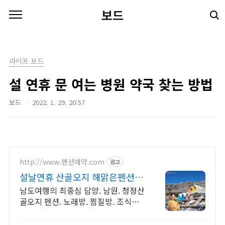
본문 바로가기
보드
라이프 보드
설 연휴 문 여는 병원 약국 찾는 방법
보드
2022. 1. 29. 20:57
http://www.펜션예약.com
광고
설날연휴 산골오지 해맑은펜션 설
날연휴 팩키지 할인가
남도여행의 최중심 담양. 남원. 청정산
골오지 펜션. 노래방. 찜질방. 조식가
능